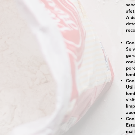
sabe
afet
A de
dete
reco
Cook
Se v
gere
cook
por
lemb
Cook
Util
lemb
visi
limp
apen
Cook
Este
mail