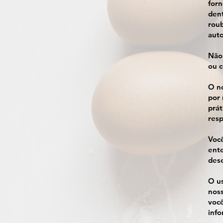
for
dent
roub
auto
Não 
ou c
O no
por 
prát
resp
Você
ente
dese
O us
noss
você
info