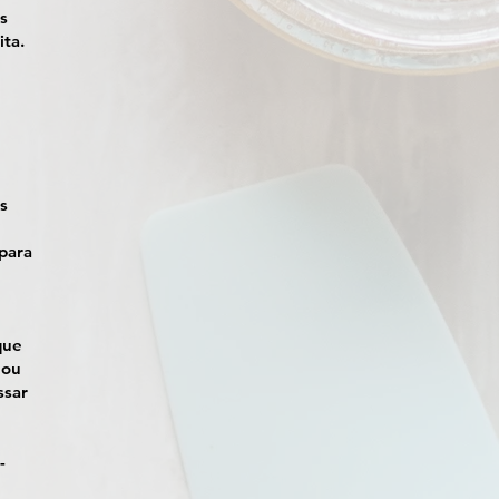
s
ita.
s
para
que
 ou
ssar
-