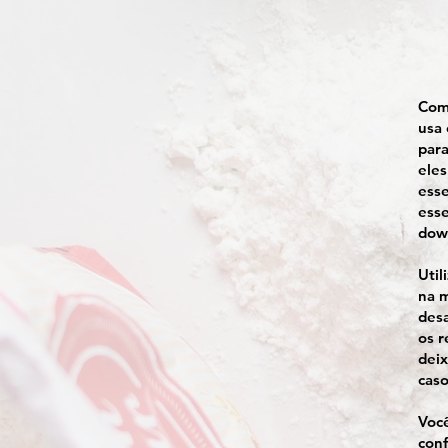
Como
usa 
para
eles
ess
esse
down
Util
na m
desa
os r
deix
caso
Você
conf