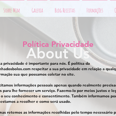
Sobre Mim
Galeria
Blog Receitas
Formações
Política Pr
ivacidade
About Us
a privacidade é importante para nós. É política da
nhadosbolos.com respeitar a sua privacidade em relação a qual
rmação sua que possamos coletar no site.
icitamos informações pessoais apenas quando realmente precis
s para lhe fornecer um serviço. Fazemo-lo por meios justos e leg
 o seu conhecimento e consentimento. Também informamos po
estamos a recolher e como será usado.
as retemos as informações recolhidas pelo tempo necessário p