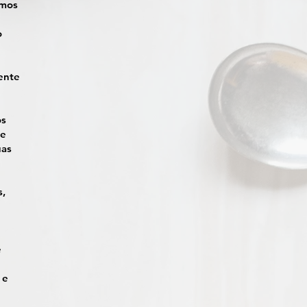
emos
o
ente
os
 e
uas
s,
e
 e