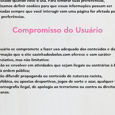
utado quando você o usa. Para lembrar suas preferências,
isamos definir cookies para que essas informações possam ser
adas sempre que você interagir com uma página for afetada p
 preferências.
Compromisso do Usuário
suário se compromete a fazer uso adequado dos conteúdos e da
rmação que o site casinhadosbolos.com oferece e com caráter
ciativo, mas não limitativo:
ão se envolver em atividades que sejam ilegais ou contrárias à 
 à ordem pública;
ão difundir propaganda ou conteúdo de natureza racista,
fóbica, ou apostas desportivas, jogos de sorte e azar, qualquer 
ornografia ilegal, de apologia ao terrorismo ou contra os direit
anos.