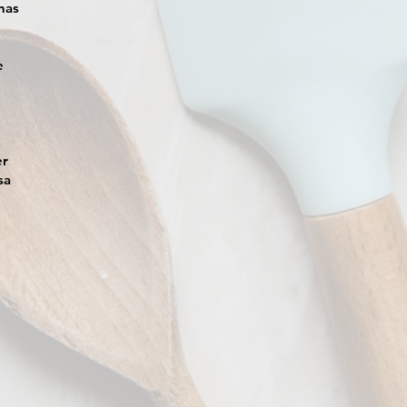
nas
e
er
sa