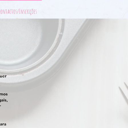
Contactos/Inscrições
quer
amos
ais,
r
ara