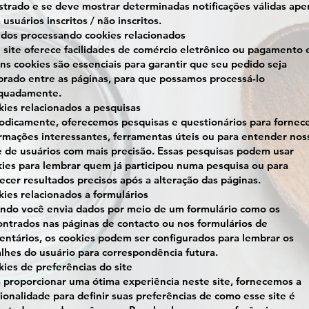
strado e se deve mostrar determinadas notificações válidas ape
 usuários inscritos / não inscritos.
dos processando cookies relacionados
 site oferece facilidades de comércio eletrônico ou pagamento 
ns cookies são essenciais para garantir que seu pedido seja
rado entre as páginas, para que possamos processá-lo
quadamente.
ies relacionados a pesquisas
odicamente, oferecemos pesquisas e questionários para fornec
rmações interessantes, ferramentas úteis ou para entender nos
 de usuários com mais precisão. Essas pesquisas podem usar
ies para lembrar quem já participou numa pesquisa ou para
ecer resultados precisos após a alteração das páginas.
ies relacionados a formulários
ndo você envia dados por meio de um formulário como os
ntrados nas páginas de contacto ou nos formulários de
ntários, os cookies podem ser configurados para lembrar os
lhes do usuário para correspondência futura.
ies de preferências do site
 proporcionar uma ótima experiência neste site, fornecemos a
ionalidade para definir suas preferências de como esse site é