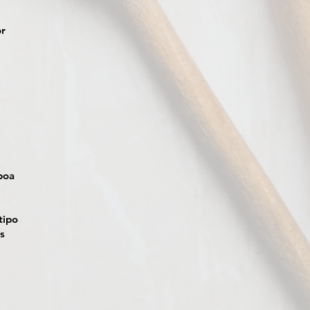
or
boa
tipo
os