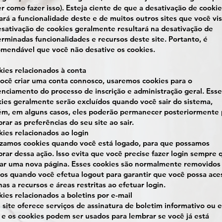
r como fazer isso). Esteja ciente de que a desativação de cookie
ará a funcionalidade deste e de muitos outros sites que você vis
sativação de cookies geralmente resultará na desativação de
rminadas funcionalidades e recursos deste site. Portanto, é
mendável que você não desative os cookies.
ies relacionados à conta
ocê criar uma conta connosco, usaremos cookies para o
nciamento do processo de inscrição e administração geral. Esse
ies geralmente serão excluídos quando você sair do sistema,
ém, em alguns casos, eles poderão permanecer posteriormente 
rar as preferências do seu site ao sair.
ies relacionados ao login
izamos cookies quando você está logado, para que possamos
rar dessa ação. Isso evita que você precise fazer login sempre 
tar uma nova página. Esses cookies são normalmente removidos
os quando você efetua logout para garantir que você possa ace
as a recursos e áreas restritas ao efetuar login.
ies relacionados a boletins por e-mail
 site oferece serviços de assinatura de boletim informativo ou e
 e os cookies podem ser usados ​​para lembrar se você já está