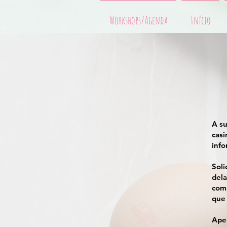
Workshops/Agenda
Início
A su
casi
info
Sol
dela
com
que 
Apen