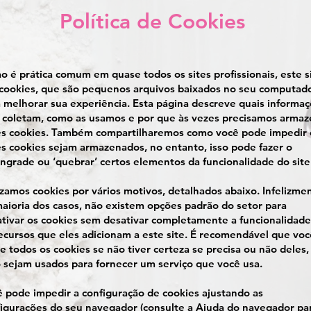
Política de Cookies
 é prática comum em quase todos os sites profissionais, este s
cookies, que são pequenos arquivos baixados no seu computado
 melhorar sua experiência. Esta página descreve quais informa
 coletam, como as usamos e por que às vezes precisamos armaz
es cookies. Também compartilharemos como você pode impedir
s cookies sejam armazenados, no entanto, isso pode fazer o
grade ou ‘quebrar’ certos elementos da funcionalidade do site
izamos cookies por vários motivos, detalhados abaixo. Infelizme
aioria dos casos, não existem opções padrão do setor para
tivar os cookies sem desativar completamente a funcionalidade
ecursos que eles adicionam a este site. É recomendável que voc
e todos os cookies se não tiver certeza se precisa ou não deles,
 sejam usados ​​para fornecer um serviço que você usa.
 pode impedir a configuração de cookies ajustando as
igurações do seu navegador (consulte a Ajuda do navegador pa