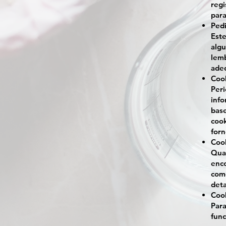
regi
para
Pedi
Este
algu
lemb
ade
Cook
Peri
info
base
cook
forn
Cook
Qua
enco
come
deta
Cook
Para
func