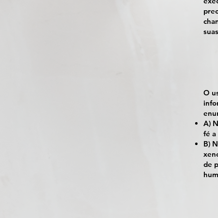
exec
prec
cham
suas
O u
info
enun
A) N
fé a
B) N
xeno
de p
hum