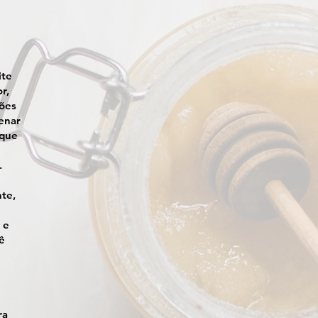
ite
r,
ções
enar
 que
.
nte,
 e
ê
ra