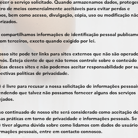
necer o serviço solicitado. Quando armazenamos dados, proteg
ro de meios comercialmente aceitáveis ​​para evitar perdas e
os, bem como acesso, divulgação, cópia, uso ou modificação nã
rizados.
compartilhamos informações de identificação pessoal publicam
om terceiros, exceto quando exigido por lei.
sso site pode ter links para sites externos que não são operad
nós. Esteja ciente de que não temos controle sobre o conteúdo
icas desses sites e não podemos aceitar responsabilidade por s
ectivas políticas de privacidade.
 é livre para recusar a nossa solicitação de informações pessoai
ndendo que talvez não possamos fornecer alguns dos serviços
jados.
o continuado de nosso site será considerado como aceitação d
as práticas em torno de privacidade e informações pessoais. Se
 tiver alguma dúvida sobre como lidamos com dados do usuário
rmações pessoais, entre em contacto connosco.