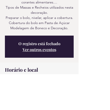
corantes alimentares....
Tipos de Massas e Recheios utilizados nesta
decoração.
Preparar o bolo, nivelar, aplicar a cobertura.
Cobertura do bolo em Pasta de Açúcar
Modelagem de Boneco e Decoração.
O registro está fechado
Ver outros eventos
Horário e local
31/08/2024, 14:00 – 19:30
Amora, Rua da Cordoaria 43 loja B, 2845-059
Amora, Portugal
Convidados