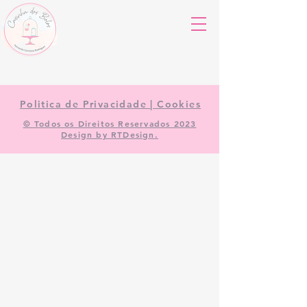
Politica de Privacidade | Cookies
© Todos os Direitos Reservados 2023
Design by
RTDesign
.